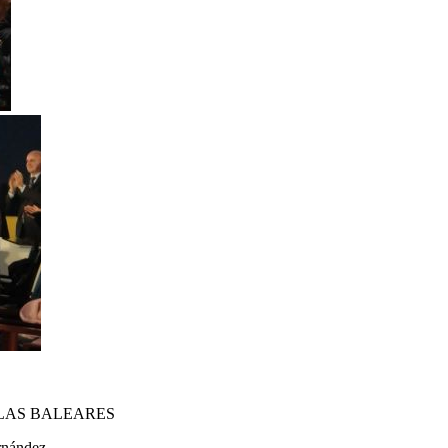
SLAS BALEARES
rnández.