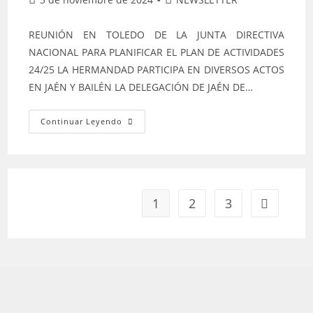
de
de
la
la
REUNIÓN EN TOLEDO DE LA JUNTA DIRECTIVA
entrada:
entrada:
NACIONAL PARA PLANIFICAR EL PLAN DE ACTIVIDADES
24/25 LA HERMANDAD PARTICIPA EN DIVERSOS ACTOS
EN JAÉN Y BAILÉN LA DELEGACIÓN DE JAÉN DE…
Newsletter
Continuar Leyendo
Octubre
2024
1
2
3
Ir a la pág