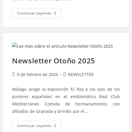
Newsletter
Continuar Leyendo
Invierno
–
2026
Newsletter Otoño 2025
Publicación
Categoría
9 de febrero de 2026
NEWSLETTER
de
de
la
la
Málaga acoge la exposición ‘El Rey a los ojos de los
entrada:
entrada:
pintores españoles’ en el emblemático Real Club
Mediterráneo Comida de hermanamiento con
afiliados de Granada y brindis por el…
Newsletter
Continuar Leyendo
Otoño