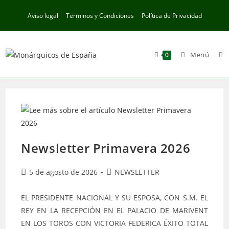
Ir
Aviso legal
Terminos y Condiciones
Política de Privacidad
al
contenido
Menú
0
Newsletter Primavera 2026
Publicación
Categoría
5 de agosto de 2026
NEWSLETTER
de
de
la
la
EL PRESIDENTE NACIONAL Y SU ESPOSA, CON S.M. EL
entrada:
entrada:
REY EN LA RECEPCIÓN EN EL PALACIO DE MARIVENT
EN LOS TOROS CON VICTORIA FEDERICA ÉXITO TOTAL