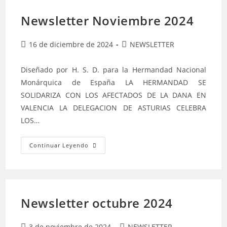
Newsletter Noviembre 2024
Publicación
Categoría
16 de diciembre de 2024
NEWSLETTER
de
de
la
la
Diseñado por H. S. D. para la Hermandad Nacional
entrada:
entrada:
Monárquica de España LA HERMANDAD SE
SOLIDARIZA CON LOS AFECTADOS DE LA DANA EN
VALENCIA LA DELEGACION DE ASTURIAS CELEBRA
LOS…
Newsletter
Continuar Leyendo
Noviembre
2024
Newsletter octubre 2024
Publicación
Categoría
3 de noviembre de 2024
NEWSLETTER