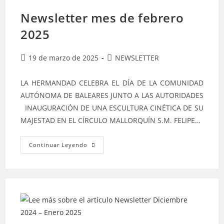
Newsletter mes de febrero
2025
Publicación
Categoría
19 de marzo de 2025
NEWSLETTER
de
de
la
la
LA HERMANDAD CELEBRA EL DÍA DE LA COMUNIDAD
entrada:
entrada:
AUTÓNOMA DE BALEARES JUNTO A LAS AUTORIDADES
INAUGURACIÓN DE UNA ESCULTURA CINÉTICA DE SU
MAJESTAD EN EL CÍRCULO MALLORQUÍN S.M. FELIPE…
Newsletter
Continuar Leyendo
Mes
De
Febrero
2025