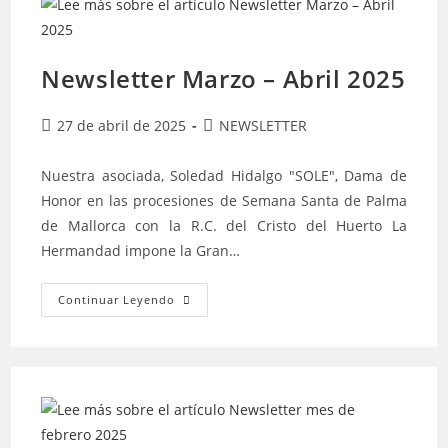
Newsletter Marzo – Abril 2025
Publicación
Categoría
27 de abril de 2025
NEWSLETTER
de
de
la
la
Nuestra asociada, Soledad Hidalgo "SOLE", Dama de
entrada:
entrada:
Honor en las procesiones de Semana Santa de Palma
de Mallorca con la R.C. del Cristo del Huerto La
Hermandad impone la Gran…
Newsletter
Continuar Leyendo
Marzo
–
Abril
2025