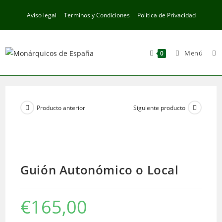
Ir
Aviso legal
Terminos y Condiciones
Política de Privacidad
al
contenido
Menú
0
Producto anterior
Siguiente producto
Guión Autonómico o Local
€
165,00