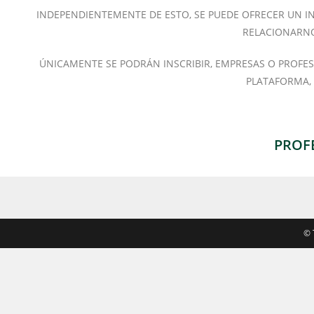
INDEPENDIENTEMENTE DE ESTO, SE PUEDE OFRECER UN I
RELACIONARNO
ÚNICAMENTE SE PODRÁN INSCRIBIR, EMPRESAS O PROFES
PLATAFORMA,
PROFE
©️