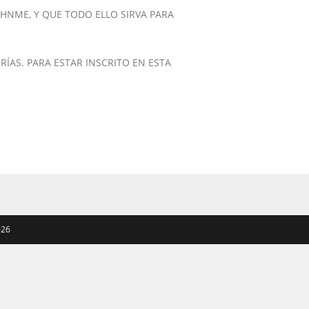
HNME, Y QUE TODO ELLO SIRVA PARA
ÍAS. PARA ESTAR INSCRITO EN ESTA
026