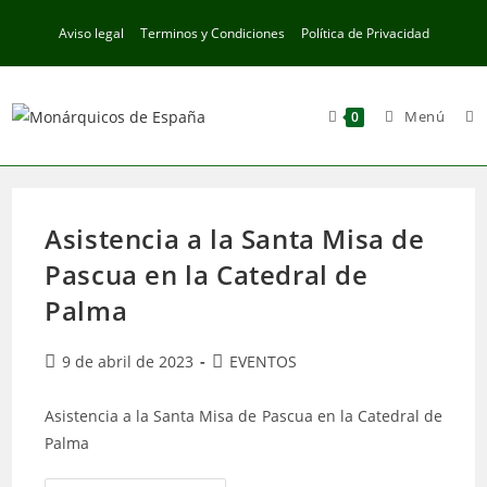
Ir
Aviso legal
Terminos y Condiciones
Política de Privacidad
al
contenido
Menú
0
Asistencia a la Santa Misa de
Pascua en la Catedral de
Palma
Publicación
Categoría
9 de abril de 2023
EVENTOS
de
de
la
la
Asistencia a la Santa Misa de Pascua en la Catedral de
entrada:
entrada:
Palma