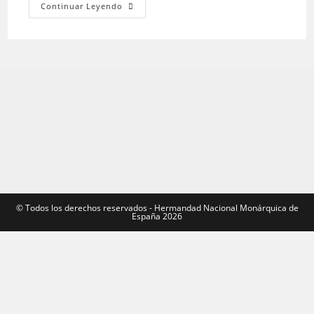
Asistencia
Continuar Leyendo
A
La
Santa
Misa
De
Pascua
En
La
Catedral
De
Palma
©️ Todos los derechos reservados - Hermandad Nacional Monárquica de
España 2026