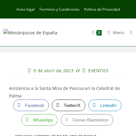
Ir
Aviso legal
Terminos y Condiciones
Política de Privacidad
al
contenido
Menú
0
Publicación
Categoría
9 de abril de 2023
EVENTOS
de
de
la
la
entrada:
entrada:
Asistencia a la Santa Misa de Pascua en la Catedral de
Palma
Facebook
Twitter/X
LinkedIn
WhatsApp
Correo Electrónico