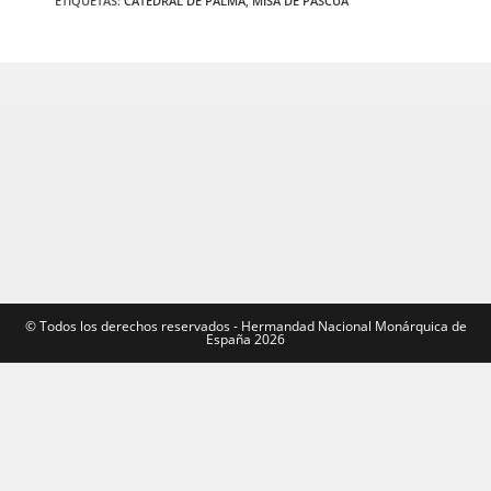
ETIQUETAS
:
CATEDRAL DE PALMA
,
MISA DE PASCUA
©️ Todos los derechos reservados - Hermandad Nacional Monárquica de
España 2026