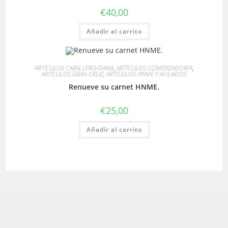
en
€
40,00
la
página
de
Añadir al carrito
producto
ARTÍCULOS CABALLERO/DAMA
,
ARTÍCULOS COMENDADOR/A
,
ARTÍCULOS GRAN CRUZ
,
ARTÍCULOS HNME Y AFILIADOS
Renueve su carnet HNME.
€
25,00
Añadir al carrito