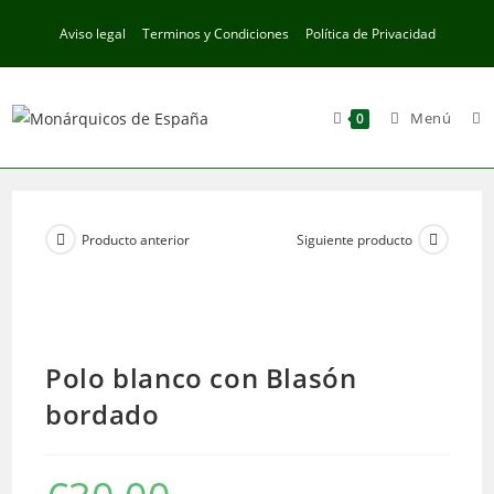
Ir
Aviso legal
Terminos y Condiciones
Política de Privacidad
al
contenido
Menú
0
Producto anterior
Siguiente producto
Polo blanco con Blasón
bordado