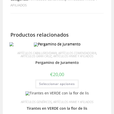
cantidad
AFILIADOS
Productos relacionados
ARTÍCULOS CABALLERO/DAMA
,
ARTÍCULOS COMENDADOR/A
,
ARTÍCULOS GRAN CRUZ
,
ARTÍCULOS HNME Y AFILIADOS
Pergamino de Juramento
€
20,00
Este
Seleccionar opciones
producto
tiene
múltiples
variantes.
Las
ARTÍCULOS GENÉRICOS
,
ARTÍCULOS HNME Y AFILIADOS
opciones
se
Tirantes en VERDE con la flor de lis
pueden
elegir