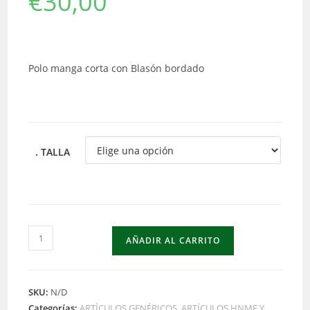
€
30,00
Polo manga corta con Blasón bordado
. TALLA
Polo
AÑADIR AL CARRITO
blanco
con
Blasón
SKU:
N/D
bordado
Categorías:
ARTÍCULOS GENÉRICOS
,
ARTÍCULOS HNME Y