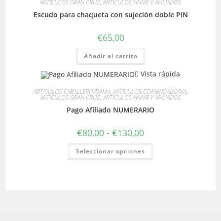
ARTÍCULOS GRAN CRUZ
,
ARTÍCULOS HNME Y AFILIADOS
Escudo para chaqueta con sujeción doble PIN
€
65,00
Añadir al carrito
Vista rápida
ARTÍCULOS CABALLERO/DAMA
,
ARTÍCULOS COMENDADOR/A
,
ARTÍCULOS GRAN CRUZ
,
ARTÍCULOS HNME Y AFILIADOS
Pago Afiliado NUMERARIO
€
80,00
-
€
130,00
Seleccionar opciones