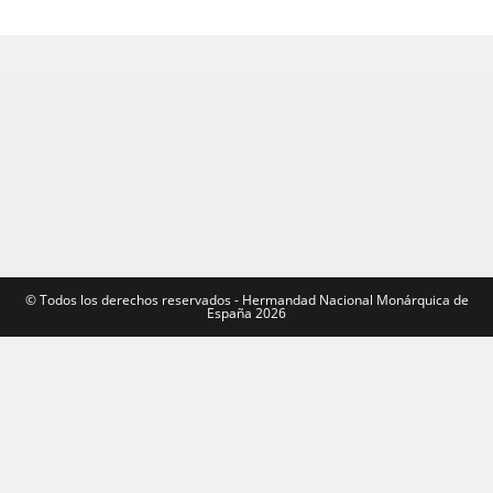
©️ Todos los derechos reservados - Hermandad Nacional Monárquica de
España 2026