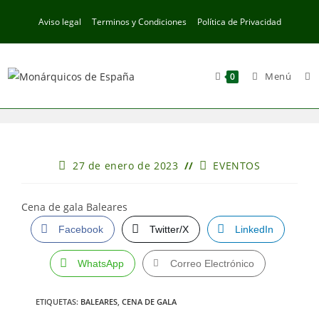
Ir
Aviso legal
Terminos y Condiciones
Política de Privacidad
al
contenido
Menú
0
Publicación
Categoría
27 de enero de 2023
EVENTOS
de
de
la
la
entrada:
entrada:
Cena de gala Baleares
Facebook
Twitter/X
LinkedIn
WhatsApp
Correo Electrónico
ETIQUETAS
:
BALEARES
,
CENA DE GALA