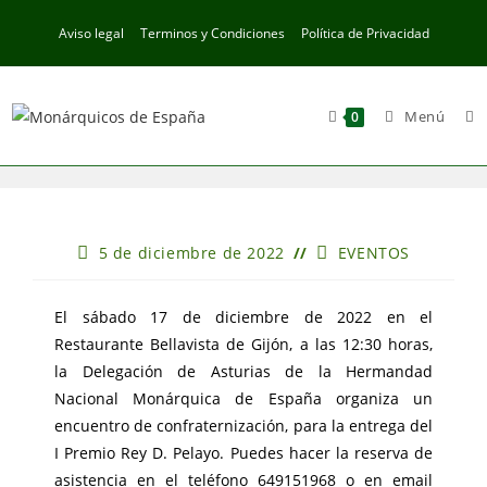
Ir
Aviso legal
Terminos y Condiciones
Política de Privacidad
al
contenido
Menú
0
Publicación
Categoría
5 de diciembre de 2022
EVENTOS
de
de
la
la
entrada:
entrada:
El sábado 17 de diciembre de 2022 en el
Restaurante Bellavista de Gijón, a las 12:30 horas,
la Delegación de Asturias de la Hermandad
Nacional Monárquica de España organiza un
encuentro de confraternización, para la entrega del
I Premio Rey D. Pelayo. Puedes hacer la reserva de
asistencia en el teléfono 649151968 o en email