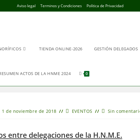
Aviso legal
Terminos y Condiciones
Política de Privacidad
NORÍFICOS
TIENDA ONLINE-2026
GESTIÓN DELEGADOS
RESUMEN ACTOS DE LA HNME 2024
0
ublicación
Categoría
Comentarios
1 de noviembre de 2018
EVENTOS
Sin comentari
e
de
de
la
la
ntrada:
entrada:
entrada:
s entre delegaciones de la H.N.M.E.