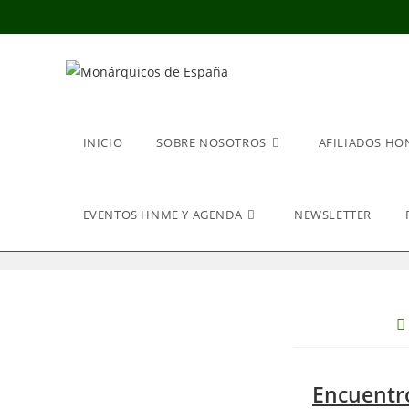
Ir
al
contenido
INICIO
SOBRE NOSOTROS
AFILIADOS HO
EVENTOS HNME Y AGENDA
NEWSLETTER
P
d
la
e
Encuentro