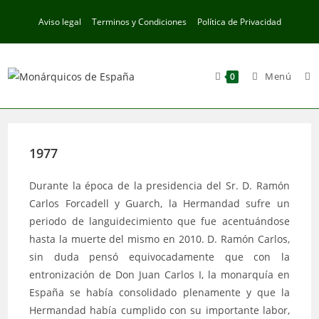
Ir
Aviso legal
Terminos y Condiciones
Política de Privacidad
al
contenido
Menú
0
1977
Durante la época de la presidencia del Sr. D. Ramón
Carlos Forcadell y Guarch, la Hermandad sufre un
periodo de languidecimiento que fue acentuándose
hasta la muerte del mismo en 2010. D. Ramón Carlos,
sin duda pensó equivocadamente que con la
entronización de Don Juan Carlos I, la monarquía en
España se había consolidado plenamente y que la
Hermandad había cumplido con su importante labor,