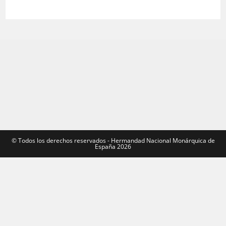
©️ Todos los derechos reservados - Hermandad Nacional Monárquica de
España 2026