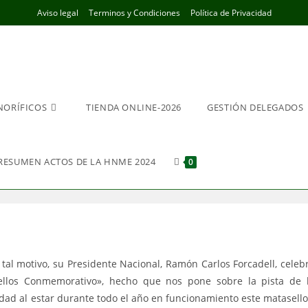
Aviso legal
Terminos y Condiciones
Política de Privacidad
NORÍFICOS
TIENDA ONLINE-2026
GESTIÓN DELEGADOS
RESUMEN ACTOS DE LA HNME 2024
0
al motivo, su Presidente Nacional, Ramón Carlos Forcadell, celeb
ellos Conmemorativo», hecho que nos pone sobre la pista de 
ad al estar durante todo el año en funcionamiento este matasello