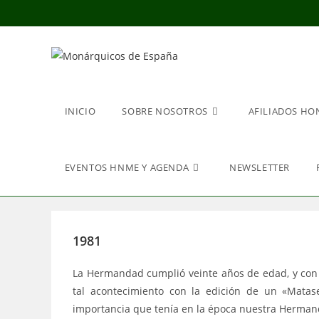
Ir
al
contenido
INICIO
SOBRE NOSOTROS
AFILIADOS HO
EVENTOS HNME Y AGENDA
NEWSLETTER
1981
La Hermandad cumplió veinte años de edad, y con t
tal acontecimiento con la edición de un «Matas
importancia que tenía en la época nuestra Hermand