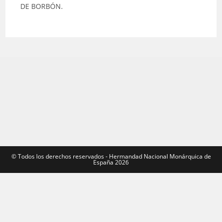
DE BORBÓN.
©️ Todos los derechos reservados - Hermandad Nacional Monárquica de
España 2026