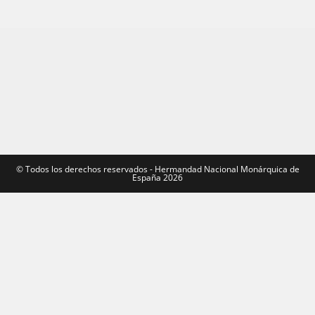
©️ Todos los derechos reservados - Hermandad Nacional Monárquica de
España 2026