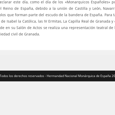
clarar este día, como el día de los «Monarquicos Españoles» p
 Reino de España, debido a la unión de Castilla y León, Navarr
olos que forman parte del escudo de la bandera de España. Para t
 Isabel la Católica, las IV Ermitas, La Capilla Real de Granada y 
de en su Salón de Actos se realiza una representación teatral de 
ciedad civil de Granada.
 Todos los derechos reservados - Hermandad Nacional Monárquica de España 2