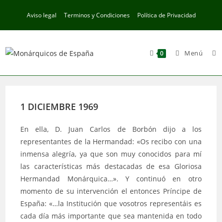
Ir
Aviso legal
Terminos y Condiciones
Política de Privacidad
al
contenido
Menú
0
1 DICIEMBRE 1969
En ella, D. Juan Carlos de Borbón dijo a los
representantes de la Hermandad: «Os recibo con una
inmensa alegría, ya que son muy conocidos para mí
las características más destacadas de esa Gloriosa
Hermandad Monárquica…». Y continuó en otro
momento de su intervención el entonces Príncipe de
España: «…la Institución que vosotros representáis es
cada día más importante que sea mantenida en todo