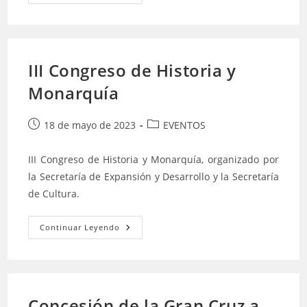
Del
Premio
«PERGAMINO»
Del
Museo
De
Anclas
III Congreso de Historia y
Philippe
Cousteau
Monarquía
Publicación
Categoría
18 de mayo de 2023
EVENTOS
de
de
la
la
III Congreso de Historia y Monarquía, organizado por
entrada:
entrada:
la Secretaría de Expansión y Desarrollo y la Secretaría
de Cultura.
III
Continuar Leyendo
Congreso
De
Historia
Y
Monarquía
Concesión de la Gran Cruz a