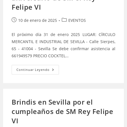
Felipe VI
Publicación
Categoría
10 de enero de 2025
EVENTOS
de
de
la
la
El próximo día 31 de enero 2025 LUGAR: CÍRCULO
entrada:
entrada:
MERCANTIL E INDUSTRIAL DE SEVILLA - Calle Sierpes,
65 - 41004 - Sevilla Se debe confirmar asistencia al
661949579 PRECIO COCKTEL…
Delegación
Continuar Leyendo
Sevilla
Llevará
A
Cabo
Un
Brindis
Por
Brindis en Sevilla por el
El
Aniversario
cumpleaños de SM Rey Felipe
De
SM
El
VI
Rey
Felipe