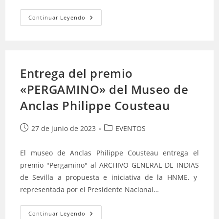
Comida
Continuar Leyendo
Inmaculada
En
Sevilla
Entrega del premio
«PERGAMINO» del Museo de
Anclas Philippe Cousteau
Publicación
Categoría
27 de junio de 2023
EVENTOS
de
de
la
la
El museo de Anclas Philippe Cousteau entrega el
entrada:
entrada:
premio "Pergamino" al ARCHIVO GENERAL DE INDIAS
de Sevilla a propuesta e iniciativa de la HNME. y
representada por el Presidente Nacional…
Entrega
Continuar Leyendo