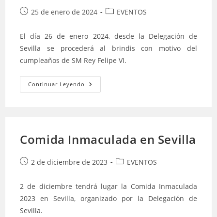
VI
Publicación
Categoría
25 de enero de 2024
EVENTOS
de
de
la
la
El día 26 de enero 2024, desde la Delegación de
entrada:
entrada:
Sevilla se procederá al brindis con motivo del
cumpleaños de SM Rey Felipe VI.
Brindis
Continuar Leyendo
En
Sevilla
Por
El
Cumpleaños
De
SM
Comida Inmaculada en Sevilla
Rey
Felipe
VI
Publicación
Categoría
2 de diciembre de 2023
EVENTOS
de
de
la
la
2 de diciembre tendrá lugar la Comida Inmaculada
entrada:
entrada:
2023 en Sevilla, organizado por la Delegación de
Sevilla.