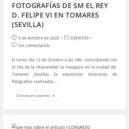
FOTOGRAFÍAS DE SM EL REY
D. FELIPE VI EN TOMARES
(SEVILLA)
Publicación
Categoría
6 de octubre de 2020
EVENTOS
de
de
Comentarios
Sin comentarios
la
la
de
entrada:
entrada:
la
El lunes día 12 de Octubre a las 18h. coincidiendo con
entrada:
el Día de la Hispanidad se inaugura en la ciudad de
Tomares (Sevilla), la exposición itinerante de
fotografías realizadas…
EXPOSICIÓN
Continuar Leyendo
ITINERANTE
DE
FOTOGRAFÍAS
DE
SM
EL
REY
D.