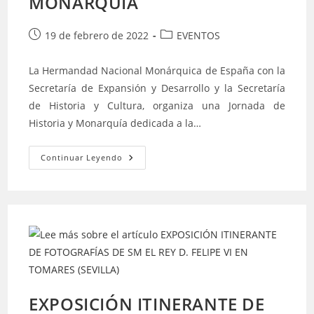
MONARQUÍA
Publicación
Categoría
19 de febrero de 2022
EVENTOS
de
de
la
la
La Hermandad Nacional Monárquica de España con la
entrada:
entrada:
Secretaría de Expansión y Desarrollo y la Secretaría
de Historia y Cultura, organiza una Jornada de
Historia y Monarquía dedicada a la…
II
Continuar Leyendo
JORNADAS
DE
HISTORIA
Y
MONARQUÍA
EXPOSICIÓN ITINERANTE DE