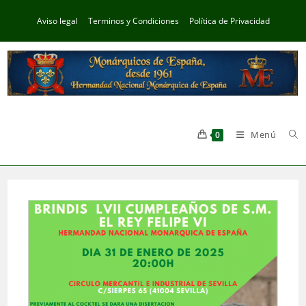
Ir
Aviso legal
Terminos y Condiciones
Política de Privacidad
al
contenido
Menú
0