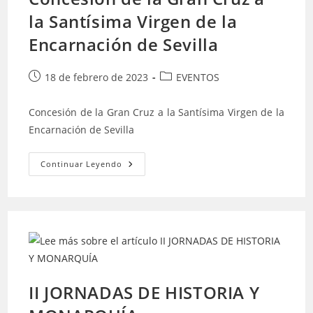
la Santísima Virgen de la
Encarnación de Sevilla
Publicación
Categoría
18 de febrero de 2023
EVENTOS
de
de
la
la
Concesión de la Gran Cruz a la Santísima Virgen de la
entrada:
entrada:
Encarnación de Sevilla
Concesión
Continuar Leyendo
De
La
Gran
Cruz
A
La
Santísima
Virgen
De
La
Encarnación
De
II JORNADAS DE HISTORIA Y
Sevilla