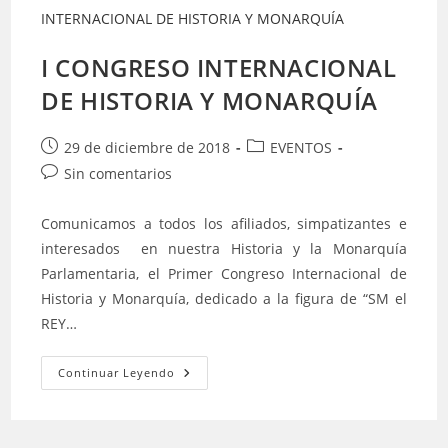
FELIPE
VI
EN
TOMARES
I CONGRESO INTERNACIONAL
(SEVILLA)
DE HISTORIA Y MONARQUÍA
Publicación
Categoría
29 de diciembre de 2018
EVENTOS
de
de
Comentarios
Sin comentarios
la
la
de
entrada:
entrada:
la
Comunicamos a todos los afiliados, simpatizantes e
entrada:
interesados en nuestra Historia y la Monarquía
Parlamentaria, el Primer Congreso Internacional de
Historia y Monarquía, dedicado a la figura de “SM el
REY…
I
Continuar Leyendo
CONGRESO
INTERNACIONAL
DE
HISTORIA
Y