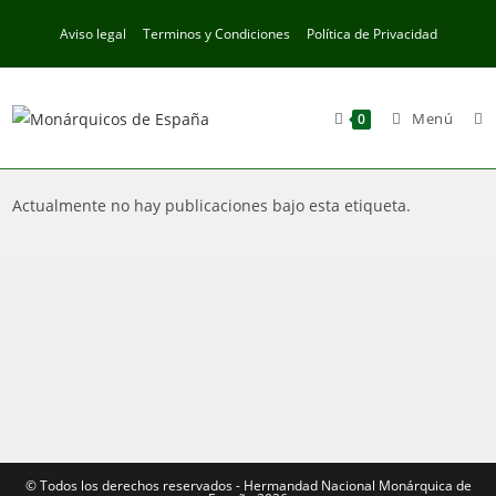
Ir
Aviso legal
Terminos y Condiciones
Política de Privacidad
al
contenido
Menú
0
Actualmente no hay publicaciones bajo esta etiqueta.
©️ Todos los derechos reservados - Hermandad Nacional Monárquica de