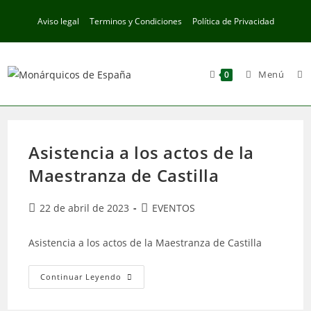
Ir
Aviso legal
Terminos y Condiciones
Política de Privacidad
al
contenido
Menú
0
Asistencia a los actos de la
Maestranza de Castilla
Publicación
Categoría
22 de abril de 2023
EVENTOS
de
de
la
la
Asistencia a los actos de la Maestranza de Castilla
entrada:
entrada:
Asistencia
Continuar Leyendo
A
Los
Actos