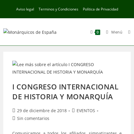
Ir
Aviso legal
Terminos y Condiciones
Política de Privacidad
al
contenido
Menú
0
I CONGRESO INTERNACIONAL
DE HISTORIA Y MONARQUÍA
Publicación
Categoría
29 de diciembre de 2018
EVENTOS
de
de
Comentarios
Sin comentarios
la
la
de
entrada:
entrada:
la
Comunicamos a todos los afiliados, simpatizantes e