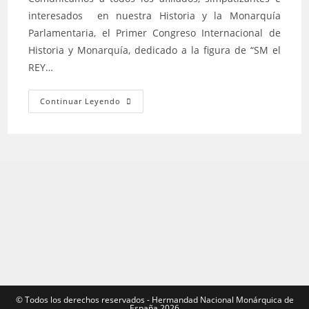
entrada:
interesados en nuestra Historia y la Monarquía
Parlamentaria, el Primer Congreso Internacional de
Historia y Monarquía, dedicado a la figura de “SM el
REY…
I
Continuar Leyendo
CONGRESO
INTERNACIONAL
DE
HISTORIA
Y
MONARQUÍA
©️ Todos los derechos reservados - Hermandad Nacional Monárquica de
España 2026