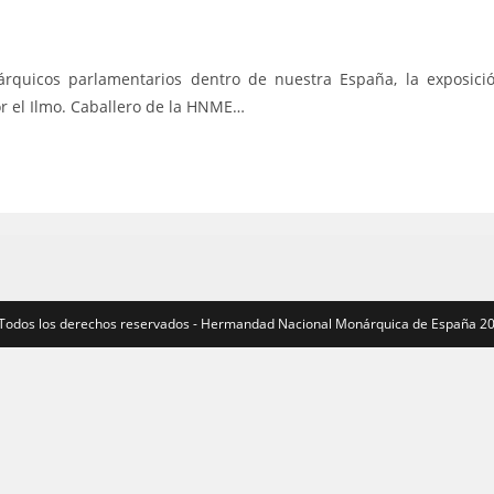
árquicos parlamentarios dentro de nuestra España, la exposici
or el Ilmo. Caballero de la HNME…
 Todos los derechos reservados - Hermandad Nacional Monárquica de España 2