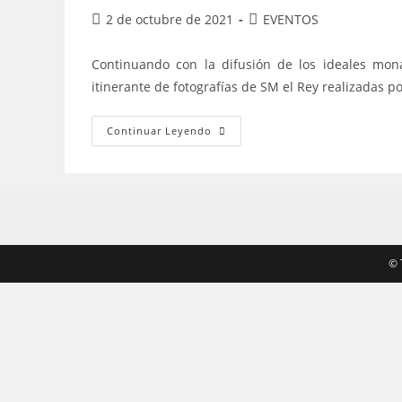
Publicación
Categoría
2 de octubre de 2021
EVENTOS
de
de
la
la
Continuando con la difusión de los ideales mon
entrada:
entrada:
itinerante de fotografías de SM el Rey realizadas p
La
Continuar Leyendo
Exposición
De
Fotografías
De
SM
El
Rey
D.
Felipe
Llega
©️
A
Valencia