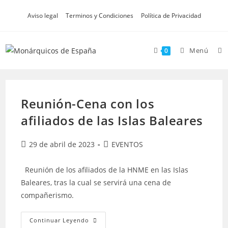
Ir
Aviso legal
Terminos y Condiciones
Política de Privacidad
al
contenido
Menú
0
Reunión-Cena con los
afiliados de las Islas Baleares
Publicación
Categoría
29 de abril de 2023
EVENTOS
de
de
la
la
Reunión de los afiliados de la HNME en las Islas
entrada:
entrada:
Baleares, tras la cual se servirá una cena de
compañerismo.
Reunión-
Continuar Leyendo
Cena