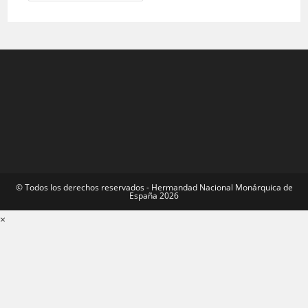
Con
Los
Afiliados
De
Las
Islas
Baleares
©️ Todos los derechos reservados - Hermandad Nacional Monárquica de
España 2026
×