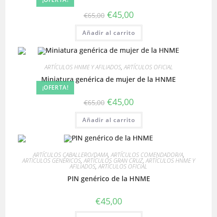
El
El
€
45,00
€
65,00
precio
precio
original
actual
Añadir al carrito
era:
es:
€65,00.
€45,00.
ARTÍCULOS HNME Y AFILIADOS
,
ARTÍCULOS OFICIAL
Miniatura genérica de mujer de la HNME
¡OFERTA!
El
El
€
45,00
€
65,00
precio
precio
original
actual
Añadir al carrito
era:
es:
€65,00.
€45,00.
ARTÍCULOS CABALLERO/DAMA
,
ARTÍCULOS COMENDADOR/A
,
ARTÍCULOS GENÉRICOS
,
ARTÍCULOS GRAN CRUZ
,
ARTÍCULOS HNME Y
AFILIADOS
,
ARTÍCULOS OFICIAL
PIN genérico de la HNME
€
45,00