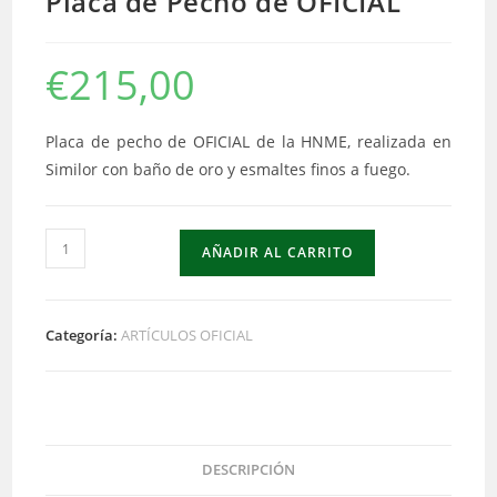
Placa de Pecho de OFICIAL
€
215,00
Placa de pecho de OFICIAL de la HNME, realizada en
Similor con baño de oro y esmaltes finos a fuego.
Placa
AÑADIR AL CARRITO
de
Pecho
de
Categoría:
ARTÍCULOS OFICIAL
OFICIAL
cantidad
DESCRIPCIÓN