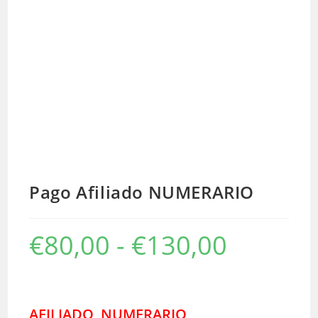
Pago Afiliado NUMERARIO
€
80,00
-
€
130,00
Rango
de
precios:
desde
€80,00
hasta
€130,00
AFILIADO NUMERARIO