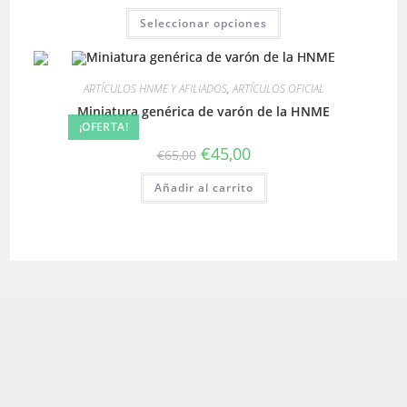
precios:
Este
Seleccionar opciones
desde
producto
€80,00
tiene
hasta
múltiples
€130,00
variantes.
Las
ARTÍCULOS HNME Y AFILIADOS
,
ARTÍCULOS OFICIAL
opciones
se
Miniatura genérica de varón de la HNME
pueden
¡OFERTA!
elegir
en
El
El
€
45,00
la
€
65,00
precio
precio
página
original
actual
de
Añadir al carrito
era:
es:
producto
€65,00.
€45,00.