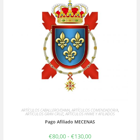
ARTÍCULOS CABALLERO/DAMA
,
ARTÍCULOS COMENDADOR/A
,
ARTÍCULOS GRAN CRUZ
,
ARTÍCULOS HNME Y AFILIADOS
Pago Afiliado MECENAS
Rango
€
80,00
-
€
130,00
de