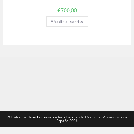
€
700,00
Añadir al carrito
©️ Todos los derechos reservados - Hermandad Nacional Monárquica de
España 2026