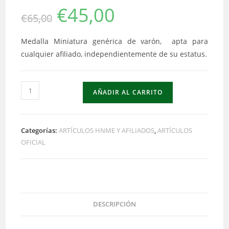
€
45,00
El
El
€
65,00
precio
precio
original
actual
era:
es:
€65,00.
€45,00.
Medalla Miniatura genérica de varón, apta para
cualquier afiliado, independientemente de su estatus.
Miniatura
AÑADIR AL CARRITO
genérica
de
varón
Categorías:
ARTÍCULOS HNME Y AFILIADOS
,
ARTÍCULOS
de
OFICIAL
la
HNME
cantidad
DESCRIPCIÓN