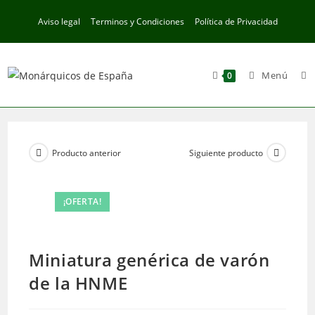
Ir
Aviso legal
Terminos y Condiciones
Política de Privacidad
al
contenido
Menú
0
Producto anterior
Siguiente producto
¡OFERTA!
Miniatura genérica de varón
de la HNME