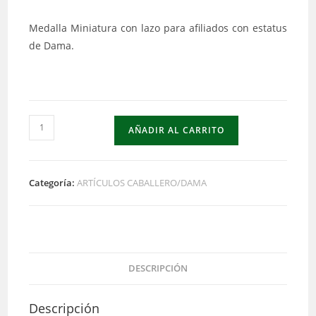
Medalla Miniatura con lazo para afiliados con estatus
de Dama.
Miniatura
AÑADIR AL CARRITO
con
Lazo
de
Categoría:
ARTÍCULOS CABALLERO/DAMA
Dama
cantidad
DESCRIPCIÓN
Descripción