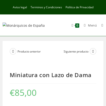
Ir
Aviso legal
Terminos y Condiciones
Política de Privacidad
al
contenido
Menú
0
Producto anterior
Siguiente producto
Miniatura con Lazo de Dama
€
85,00