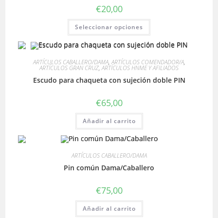
€
20,00
Este
Seleccionar opciones
producto
tiene
múltiples
variantes.
Las
ARTÍCULOS CABALLERO/DAMA
,
ARTÍCULOS COMENDADOR/A
,
opciones
ARTÍCULOS GRAN CRUZ
,
ARTÍCULOS HNME Y AFILIADOS
se
pueden
Escudo para chaqueta con sujeción doble PIN
elegir
en
la
€
65,00
página
de
producto
Añadir al carrito
ARTÍCULOS CABALLERO/DAMA
Pin común Dama/Caballero
€
75,00
Añadir al carrito