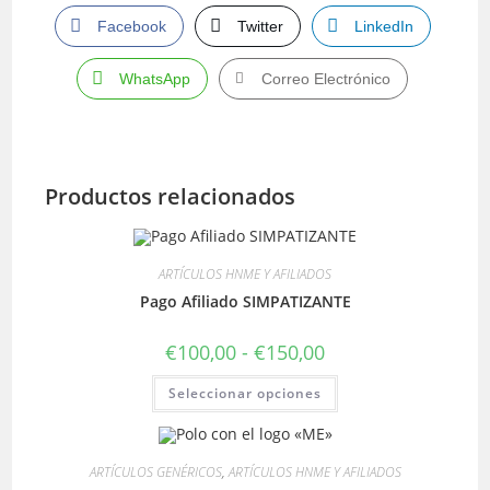
Facebook
Twitter
LinkedIn
WhatsApp
Correo Electrónico
Productos relacionados
ARTÍCULOS HNME Y AFILIADOS
Pago Afiliado SIMPATIZANTE
Rango
€
100,00
-
€
150,00
de
precios:
Este
Seleccionar opciones
desde
producto
€100,00
tiene
hasta
múltiples
€150,00
variantes.
Las
ARTÍCULOS GENÉRICOS
,
ARTÍCULOS HNME Y AFILIADOS
opciones
se