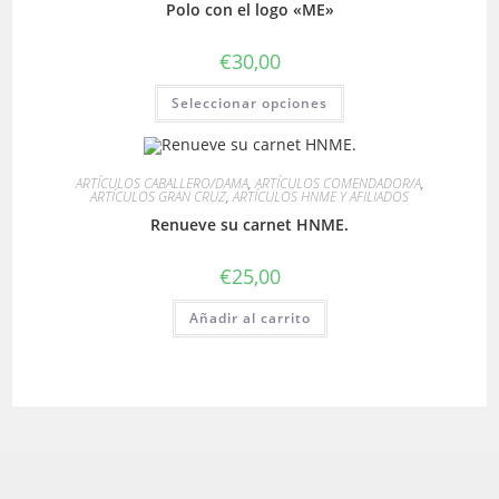
Polo con el logo «ME»
pueden
elegir
en
€
30,00
la
página
Este
de
Seleccionar opciones
producto
producto
tiene
múltiples
variantes.
Las
ARTÍCULOS CABALLERO/DAMA
,
ARTÍCULOS COMENDADOR/A
,
opciones
ARTÍCULOS GRAN CRUZ
,
ARTÍCULOS HNME Y AFILIADOS
se
pueden
Renueve su carnet HNME.
elegir
en
la
€
25,00
página
de
producto
Añadir al carrito