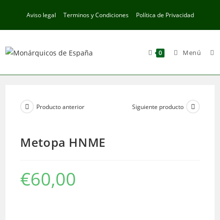
Ir
Aviso legal
Terminos y Condiciones
Política de Privacidad
al
contenido
Menú
0
Producto anterior
Siguiente producto
Metopa HNME
€
60,00