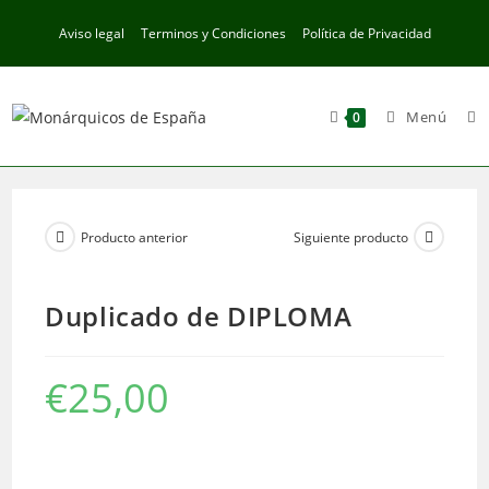
Ir
Aviso legal
Terminos y Condiciones
Política de Privacidad
al
contenido
Menú
0
Producto anterior
Siguiente producto
Duplicado de DIPLOMA
€
25,00