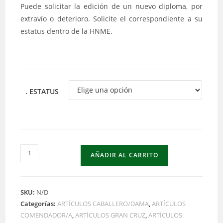
Puede solicitar la edición de un nuevo diploma, por
extravío o deterioro. Solicite el correspondiente a su
estatus dentro de la HNME.
. ESTATUS
Duplicado
AÑADIR AL CARRITO
de
DIPLOMA
cantidad
SKU:
N/D
Categorías:
ARTÍCULOS CABALLERO/DAMA
,
ARTÍCULOS
COMENDADOR/A
,
ARTÍCULOS GRAN CRUZ
,
ARTÍCULOS