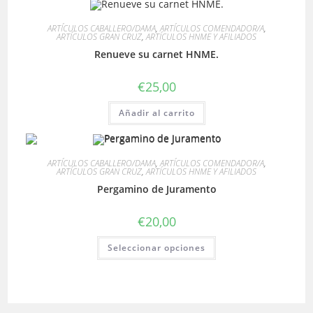
ARTÍCULOS CABALLERO/DAMA
,
ARTÍCULOS COMENDADOR/A
,
ARTÍCULOS GRAN CRUZ
,
ARTÍCULOS HNME Y AFILIADOS
Renueve su carnet HNME.
€
25,00
Añadir al carrito
ARTÍCULOS CABALLERO/DAMA
,
ARTÍCULOS COMENDADOR/A
,
ARTÍCULOS GRAN CRUZ
,
ARTÍCULOS HNME Y AFILIADOS
Pergamino de Juramento
€
20,00
Este
Seleccionar opciones
producto
tiene
múltiples
variantes.
Las
opciones
se