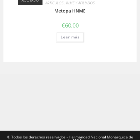
AGOTADO
ARTÍCULOS HNME Y AFILIADOS
Metopa HNME
€
60,00
Leer más
©️ Todos los derechos reservados - Hermandad Nacional Monárquica de