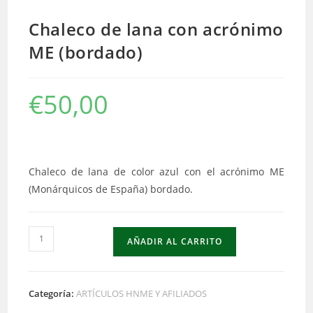
Chaleco de lana con acrónimo
ME (bordado)
€
50,00
Chaleco de lana de color azul con el acrónimo ME
(Monárquicos de España) bordado.
Chaleco
AÑADIR AL CARRITO
de
lana
con
Categoría:
ARTÍCULOS HNME Y AFILIADOS
acrónimo