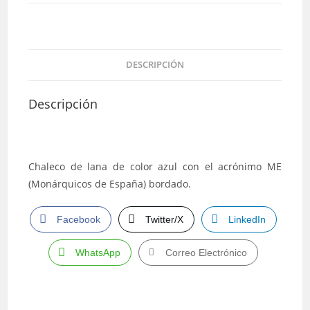
ME
(bordado)
cantidad
DESCRIPCIÓN
Descripción
Chaleco de lana de color azul con el acrónimo ME
(Monárquicos de España) bordado.
Facebook
Twitter/X
LinkedIn
WhatsApp
Correo Electrónico