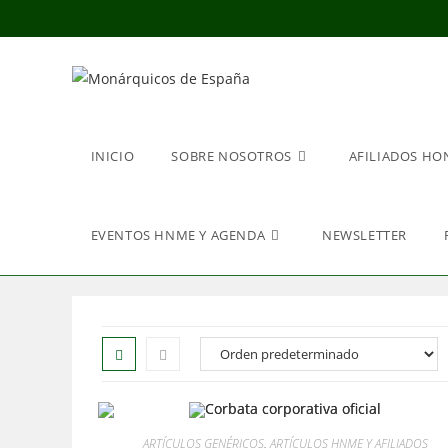
Ir
al
contenido
INICIO
SOBRE NOSOTROS
AFILIADOS HO
EVENTOS HNME Y AGENDA
NEWSLETTER
ARTÍCULOS GENÉRICOS
,
ARTÍCULOS HNME Y AFILIADOS