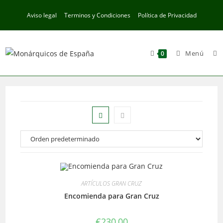
Ir
Aviso legal
Terminos y Condiciones
Política de Privacidad
al
contenido
Menú
0
ARTÍCULOS GRAN CRUZ
Encomienda para Gran Cruz
€
230,00