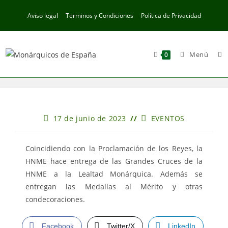
Ir
Aviso legal
Terminos y Condiciones
Política de Privacidad
al
contenido
Menú
0
Publicación
Categoría
17 de junio de 2023
EVENTOS
de
de
la
la
entrada:
entrada:
Coincidiendo con la Proclamación de los Reyes, la
HNME hace entrega de las Grandes Cruces de la
HNME a la Lealtad Monárquica. Además se
entregan las Medallas al Mérito y otras
condecoraciones.
Facebook
Twitter/X
LinkedIn