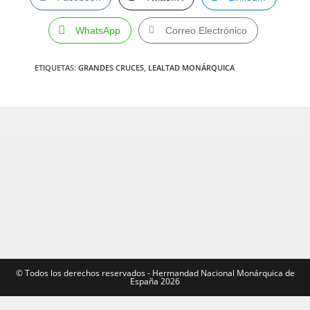
WhatsApp
Correo Electrónico
ETIQUETAS
:
GRANDES CRUCES
,
LEALTAD MONÁRQUICA
©️ Todos los derechos reservados - Hermandad Nacional Monárquica de
España 2026