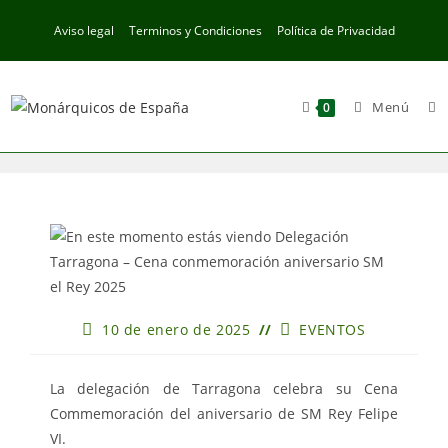
Ir
Aviso legal
Terminos y Condiciones
Política de Privacidad
al
contenido
Menú
0
Publicación
Categoría
10 de enero de 2025
EVENTOS
de
de
la
la
entrada:
entrada:
La delegación de Tarragona celebra su Cena
Commemoración del aniversario de SM Rey Felipe
VI.