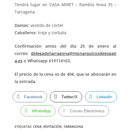
Tendrá lugar en CASA MIRET – Rambla Nova 35 –
Tarragona.
Damas
: vestido de cóctel
Caballeros
: traje y corbata
Confirmación antes del día 25 de enero al
correo
delegadotarragona@monarquicosdeespan
a.es
o Whatsapp 619114163.
El precio de la cena es de 40€, que se abonarán en
la entrada.
Facebook
Twitter/X
LinkedIn
WhatsApp
Correo Electrónico
ETIQUETAS
:
CENA
,
INVITACIÓN
,
TARRAGONA