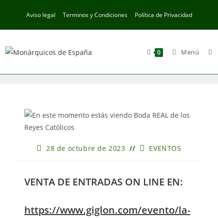
Ir
Aviso legal
Terminos y Condiciones
Política de Privacidad
al
contenido
Menú
0
Publicación
Categoría
28 de octubre de 2023
EVENTOS
de
de
la
la
entrada:
entrada:
VENTA DE ENTRADAS ON LINE EN:
https://www.giglon.com/evento/la-