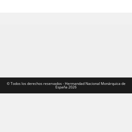
©️ Todos los derechos reservados - Hermandad Nacional Monárquica de
España 2026