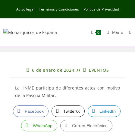
Ir
Aviso legal
Terminos y Condiciones
Política de Privacidad
al
contenido
Menú
0
Publicación
Categoría
6 de enero de 2024
EVENTOS
de
de
la
la
entrada:
entrada:
La HNME participa de diferentes actos con motivo
de la Pascua Militar.
Facebook
Twitter/X
LinkedIn
WhatsApp
Correo Electrónico