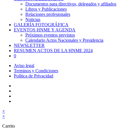
Documentos para directivos, delegados y afiliados
Libros y Publicaciones
Relaciones profesionales
Noticias
GALERÍA FOTOGRÁFICA
EVENTOS HNME Y AGENDA
Próximos eventos previstos
Calendario Actos Nacionales y Presidencia
NEWSLETTER
RESUMEN ACTOS DE LA HNME 2024
0
Aviso legal
Terminos y Condiciones
Política de Privacidad
×
×
Carrito