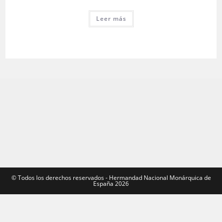
Leer más
©️ Todos los derechos reservados - Hermandad Nacional Monárquica de
España 2026