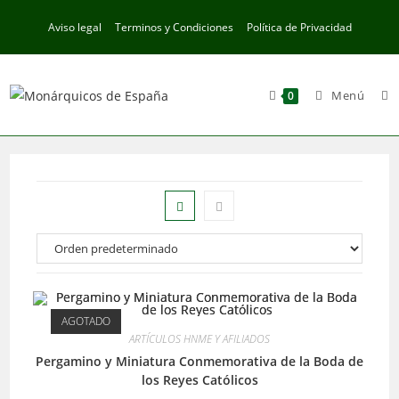
Ir
Aviso legal
Terminos y Condiciones
Política de Privacidad
al
contenido
Menú
0
AGOTADO
ARTÍCULOS HNME Y AFILIADOS
Pergamino y Miniatura Conmemorativa de la Boda de
los Reyes Católicos